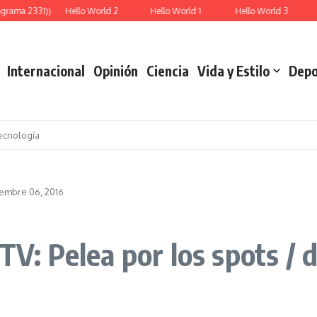
grama 2331))
Hello World 2
Hello World 1
Hello World 3
Internacional
Opinión
Ciencia
Vida y Estilo
Depo
ecnología
ciembre 06, 2016
 TV: Pelea por los spots /