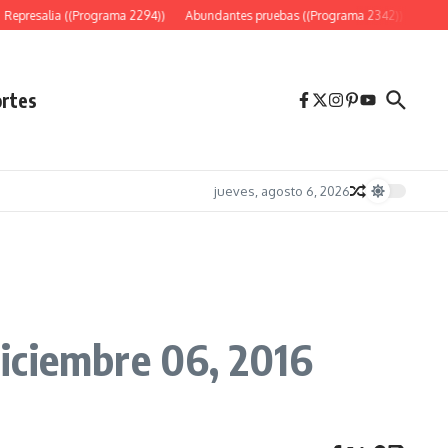
Represalia ((Programa 2294))
Abundantes pruebas ((Programa 2342))
«Es só
rtes
jueves, agosto 6, 2026
 diciembre 06, 2016