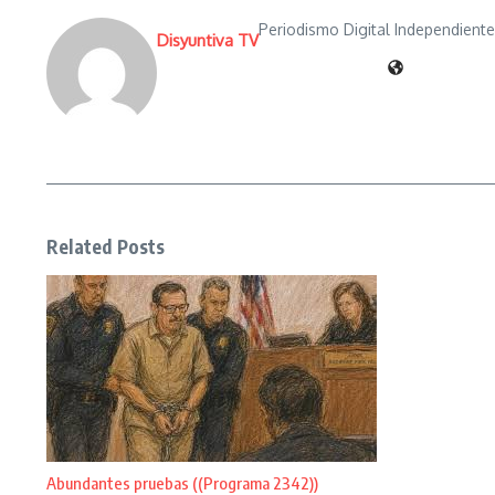
Periodismo Digital Independient
Disyuntiva TV
Related Posts
Abundantes pruebas ((Programa 2342))