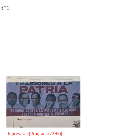
e #PDI
Represalia ((Programa 2294))