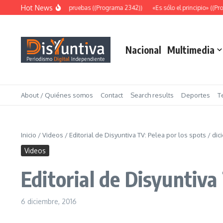
Saltar al contenido
Hot News
Abundantes pruebas ((Programa 2342))
«Es sólo el principio» ((Pro
Nacional
Multimedia
About / Quiénes somos
Contact
Search results
Deportes
T
Inicio
/
Videos
/
Editorial de Disyuntiva TV: Pelea por los spots / di
Videos
Editorial de Disyuntiva
6 diciembre, 2016