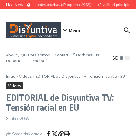
Saltar al contenido
Hot News
Abundantes pruebas ((Programa 2342))
«Es sólo el principio» 
Menu
About / Quiénes somos
Contact
Search results
Deportes
Tecnología
Inicio
/
Videos
/
EDITORIAL de Disyuntiva TV: Tensión racial en EU
Videos
EDITORIAL de Disyuntiva TV:
Tensión racial en EU
8 julio, 2016
Share this Article