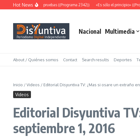
Saltar al contenido
Hot News
Abundantes pruebas ((Programa 2342))
«Es sólo el principio» ((Pro
Nacional
Multimedia
About / Quiénes somos
Contact
Search results
Deportes
T
Inicio
/
Videos
/
Editorial Disyuntiva TV: ¿Mas si osare un extraño e
Videos
Editorial Disyuntiva TV
septiembre 1, 2016