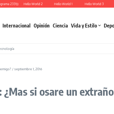
grama 2331))
Hello World 2
Hello World 1
Hello World 3
Internacional
Opinión
Ciencia
Vida y Estilo
Depo
ecnología
nemigo? / septiembre 1, 2016
: ¿Mas si osare un extrañ