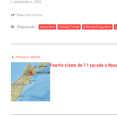
1 septiembre, 2016
Share this Article
Etiquetado:
disyuntiva
Donald Trump
Editorial Disyuntiva
L
Previous Article
Fuerte sismo de 7.1 sacude a Nue