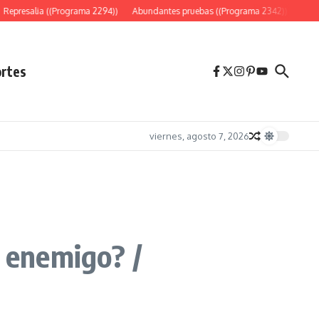
Represalia ((Programa 2294))
Abundantes pruebas ((Programa 2342))
«Es só
rtes
viernes, agosto 7, 2026
o enemigo? /