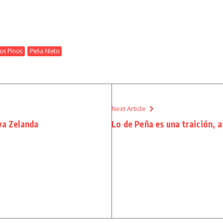
os Pinos
Peña Nieto
Next Article
va Zelanda
Lo de Peña es una traición, a