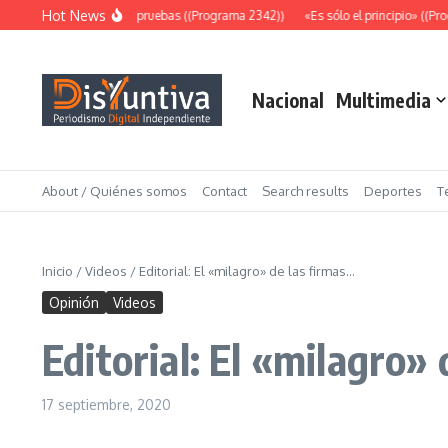
Saltar al contenido
Hot News
Abundantes pruebas ((Programa 2342))
«Es sólo el principio» ((Pro
Nacional
Multimedia
About / Quiénes somos
Contact
Search results
Deportes
T
Inicio
/
Videos
/
Editorial: El «milagro» de las firmas…
Opinión
Videos
Editorial: El «milagro»
17 septiembre, 2020