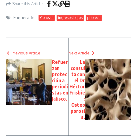
Share this Article
Etiquetado:
Coneval
ingresos bajos
pobreza
Previous Article
Next Article
Refuer
La
zan
consul
protec
ta con
ción a
el Dr
periodi
Héctor
stas en
Frisbie
Jalisco.
:
Osteo
porosi
s.