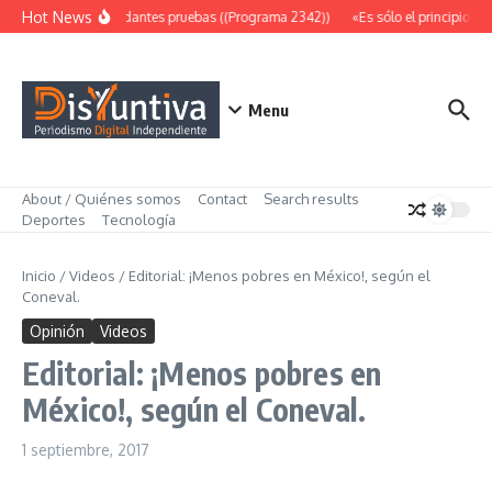
Saltar al contenido
Hot News
Abundantes pruebas ((Programa 2342))
«Es sólo el principio» (
Menu
About / Quiénes somos
Contact
Search results
Deportes
Tecnología
Inicio
/
Videos
/
Editorial: ¡Menos pobres en México!, según el
Coneval.
Opinión
Videos
Editorial: ¡Menos pobres en
México!, según el Coneval.
1 septiembre, 2017