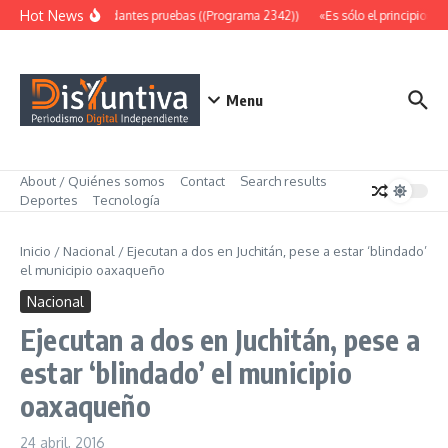
Saltar al contenido
Hot News
Abundantes pruebas ((Programa 2342))
«Es sólo el principio» (
Menu
About / Quiénes somos
Contact
Search results
Deportes
Tecnología
Inicio
/
Nacional
/
Ejecutan a dos en Juchitán, pese a estar ‘blindado’
el municipio oaxaqueño
Nacional
Ejecutan a dos en Juchitán, pese a
estar ‘blindado’ el municipio
oaxaqueño
24 abril, 2016