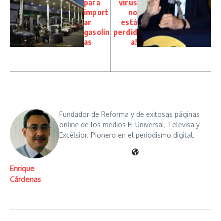
para
virus
import
no
ar
está
gasolin
perdid
as
a!
Fundador de Reforma y de exitosas páginas
online de los medios El Universal, Televisa y
Excélsior. Pionero en el periodismo digital.
Enrique
Cárdenas