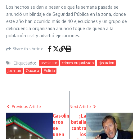
Los hechos se dan a pesar de que la semana pasada se
anunció un blindaje de Seguridad Pública en la zona, donde
este año han ocurrido más de 40 ejecuciones y un grupo de
delincuencia organizada anunció toque de queda a la
población civil y advirtió ejecuciones.
Share this Article
Etiquetado:
asesinato
crimen organizado
ejecucion
Juchitán
Oaxaca
Policia
Previous Article
Next Article
Gasolin
¡La
eros
batalla
se
contra
unen
los