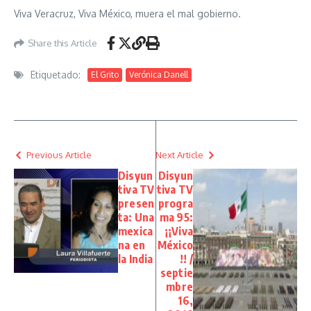
Viva Veracruz, Viva México, muera el mal gobierno.
Share this Article
Etiquetado:
El Grito
Verónica Danell
Previous Article
Next Article
Disyun
Disyun
tiva TV
tiva TV
presen
progra
ta: Una
ma 95:
mexica
¡¡Viva
na en
México
la India
!! /
septie
mbre
16,