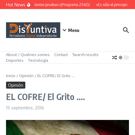
Saltar al contenido
Hot News
Abundantes pruebas ((Programa 2342))
«Es sólo el principio» (
Menu
About / Quiénes somos
Contact
Search results
Deportes
Tecnología
Inicio
/
Opinión
/
EL COFRE/ El Grito ….
Opinión
EL COFRE/ El Grito ….
15 septiembre, 2016