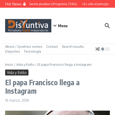
Saltar al contenido
Hot News
Abundantes pruebas ((Programa 2342))
«Es sólo el principio» (
Menu
About / Quiénes somos
Contact
Search results
Deportes
Tecnología
Inicio
/
Vida y Estilo
/
El papa Francisco llega a Instagram
Vida y Estilo
El papa Francisco llega a
Instagram
16 marzo, 2016