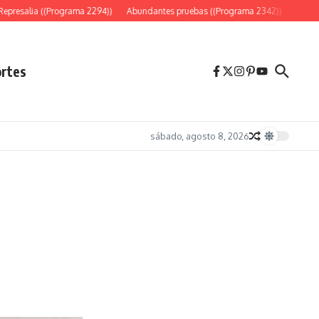
resalia ((Programa 2294))
Abundantes pruebas ((Programa 2342))
«Es sólo 
rtes
sábado, agosto 8, 2026