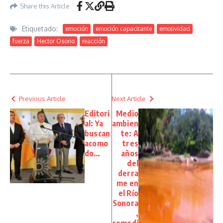
Share this Article
Etiquetado:
emoción
emoción capacitante
emotividad
fuerza
Hector Osorio
reacción
Previous Article
Next Article
Editori
Medio
al: Ya
ambien
buscan
te: A
acomo
tres
do…
años
del
derra
me en
el Río
Sonora
,