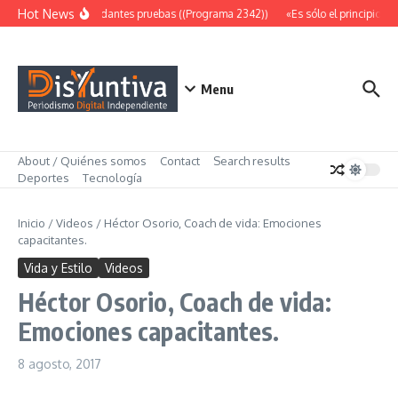
Saltar al contenido
Hot News
Abundantes pruebas ((Programa 2342))
«Es sólo el principio» 
Menu
About / Quiénes somos
Contact
Search results
Deportes
Tecnología
Inicio
/
Videos
/
Héctor Osorio, Coach de vida: Emociones
capacitantes.
Vida y Estilo
Videos
Héctor Osorio, Coach de vida:
Emociones capacitantes.
8 agosto, 2017