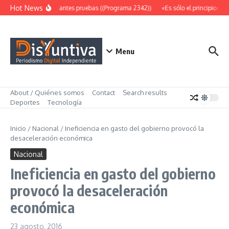
Saltar al contenido
Hot News
Abundantes pruebas ((Programa 2342))
«Es sólo el principio» ((
Menu
About / Quiénes somos
Contact
Search results
Deportes
Tecnología
Inicio
/
Nacional
/
Ineficiencia en gasto del gobierno provocó la
desaceleración económica
Nacional
Ineficiencia en gasto del gobierno
provocó la desaceleración
económica
23 agosto, 2016