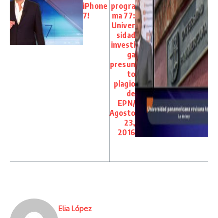
iPhone
progra
7!
ma 77:
Univer
sidad
investi
ga
presun
to
plagio
de
EPN/
Agosto
23,
2016
Elia López