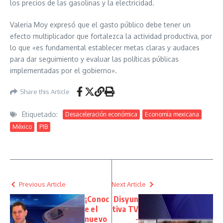
los precios de las gasolinas y la electricidad.
Valeria Moy expresó que el gasto público debe tener un
efecto multiplicador que fortalezca la actividad productiva, por
lo que «es fundamental establecer metas claras y audaces
para dar seguimiento y evaluar las políticas públicas
implementadas por el gobierno».
Share this Article
Etiquetado:
Desaceleración económica
Economía mexicana
México
PIB
Previous Article
Next Article
¡Conoc
Disyun
e el
tiva TV
nuevo
-