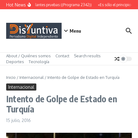
Saltar al contenido
Hot News
Abundantes pruebas ((Programa 2342))
«Es sólo el principio» (
Menu
About / Quiénes somos
Contact
Search results
Deportes
Tecnología
Inicio
/
Internacional
/
Intento de Golpe de Estado en Turquía
Internacional
Intento de Golpe de Estado en
Turquía
15 julio, 2016