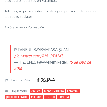
bloquearon puentes en Estambul.
Además, algunos medios locales ya reportan el bloqueo de
las redes sociales.
En breve más información
İSTANBUL-BAYRAMPAŞA ŞUAN
pic.twitter.com/AhjuOTA5Kl
— HZ. ENES (@Ayyinemikeder)
15 de julio de
2016
Share this Article
Etiquetado:
Ankara
Bianali Yildirim
Estambul
golpe de Estado
militares
mundo
Turquía