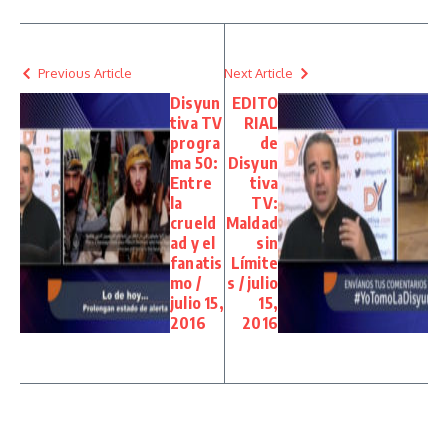
Previous Article
Next Article
Disyun
EDITO
tiva TV
RIAL
progra
de
ma 50:
Disyun
Entre
tiva
la
TV:
crueld
Maldad
ad y el
sin
fanatis
Límite
mo /
s / julio
julio 15,
15,
2016
2016