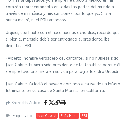
Por mis antepasados yo siempre he traído a México en mi
corazón representándolo en todas las partes del mundo a
través de mi música y mis canciones, por lo que yo, Silvia,
nunca me iré, ni el PRI tampoco».
Urquidi, que habló con él hace apenas ocho días, recordó que
si bien el mensaje debía ser entregado al presidente, iba
dirigida al PRI.
«Alberto (nombre verdadero del cantante), si no hubiese sido
Juan Gabriel hubiera sido presidente de la República porque él
siempre tuvo una meta en su vida para lograrlo», dijo Urquidi
Juan Gabriel falleció el pasado domingo a causa de un infarto
fulminante en su casa de Santa Mónica, en California.
Share this Article
Etiquetado:
Juan Gabriel
Peña Nieto
PRI