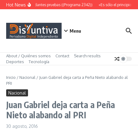
Saltar al contenido
Hot News
Abundantes pruebas ((Programa 2342))
«Es sólo el principio» (
Menu
About / Quiénes somos
Contact
Search results
Deportes
Tecnología
Inicio
/
Nacional
/
Juan Gabriel deja carta a Peña Nieto alabando al
PRI
Nacional
Juan Gabriel deja carta a Peña
Nieto alabando al PRI
30 agosto, 2016