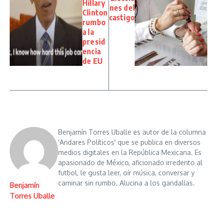
Hillary
nes del
Clinton
castigo
rumbo
a la
presid
encia
de EU
Benjamín Torres Uballe es autor de la columna
'Andares Políticos' que se publica en diversos
medios digitales en la República Mexicana. Es
apasionado de México, aficionado irredento al
futbol, le gusta leer, oír música, conversar y
caminar sin rumbo. Alucina a los gandallas.
Benjamín
Torres Uballe