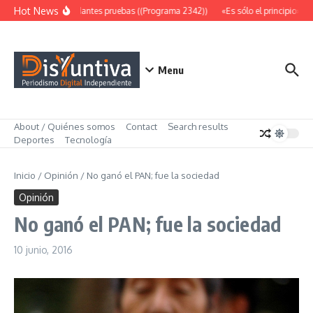
Saltar al contenido
Hot News
Abundantes pruebas ((Programa 2342))
«Es sólo el principio» ((
Menu
About / Quiénes somos
Contact
Search results
Deportes
Tecnología
Inicio
/
Opinión
/
No ganó el PAN; fue la sociedad
Opinión
No ganó el PAN; fue la sociedad
10 junio, 2016