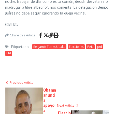
noche, trabajar de día, como es lo común; decidir desvelarse o
madrugar a libre albedrío”, nos comenta. La delegación Benito
Juárez no debe seguir ignorando la queja vecinal.
@BTU15
Share this Article
Etiquetado:
Benjamín Torres Uballe
Elecciones
PAN
prd
PRI
Previous Article
Obama
anunci
a
apoyo
Next Article
a
Eleccio