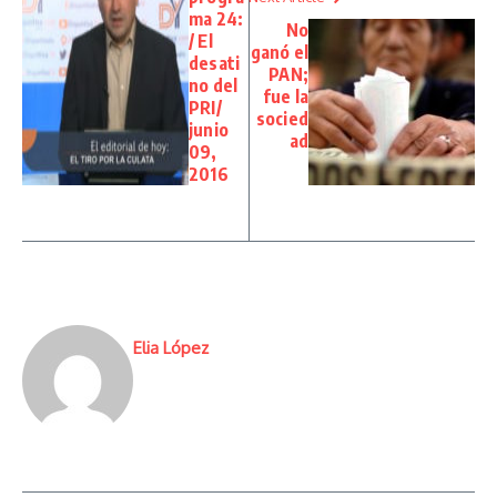
ma 24:
No
/ El
ganó el
desati
PAN;
no del
fue la
PRI/
socied
junio
ad
09,
2016
Elia López