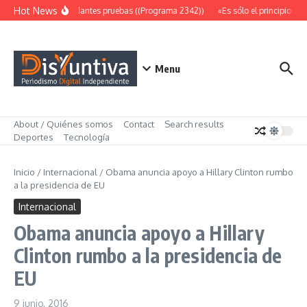
Saltar al contenido
Hot News
Abundantes pruebas ((Programa 2342))
«Es sólo el principio» (
Menu
About / Quiénes somos
Contact
Search results
Deportes
Tecnología
Inicio
/
Internacional
/
Obama anuncia apoyo a Hillary Clinton rumbo
a la presidencia de EU
Internacional
Obama anuncia apoyo a Hillary
Clinton rumbo a la presidencia de
EU
9 junio, 2016