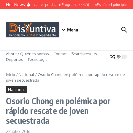
Saltar al contenido
Hot News
Abundantes pruebas ((Programa 2342))
«Es sólo el principio» (
Menu
About / Quiénes somos
Contact
Search results
Deportes
Tecnología
Inicio
/
Nacional
/
Osorio Chong en polémica por rápido rescate de
joven secuestrada
Nacional
Osorio Chong en polémica por
rápido rescate de joven
secuestrada
28 julio, 2016