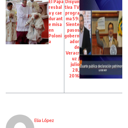
El Papa
Disyun
resbal
tiva TV
a y cae
progra
durant
ma 59:
e misa
Siente
en
pasos
Poloni
gobern
a
ador
de
Veracr
uz /
julio
28,
2016
Elia López