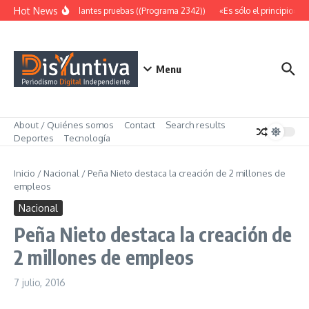
Saltar al contenido
Hot News
Abundantes pruebas ((Programa 2342))
«Es sólo el principio» ((
Menu
About / Quiénes somos
Contact
Search results
Deportes
Tecnología
Inicio
/
Nacional
/
Peña Nieto destaca la creación de 2 millones de
empleos
Nacional
Peña Nieto destaca la creación de
2 millones de empleos
7 julio, 2016