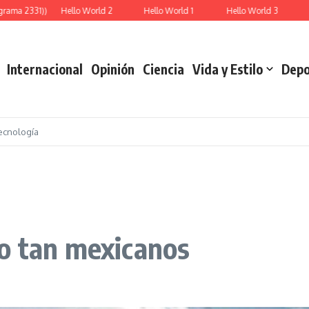
ama 2331))
Hello World 2
Hello World 1
Hello World 3
Re
Internacional
Opinión
Ciencia
Vida y Estilo
Depo
ecnología
o tan mexicanos