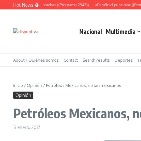
Saltar al contenido
Hot News
Abundantes pruebas ((Programa 2342))
«Es sólo el principio» ((Progr
Nacional
Multimedia
About / Quiénes somos
Contact
Search results
Deportes
T
Inicio
/
Opinión
/
Petróleos Mexicanos, no tan mexicanos
Opinión
Petróleos Mexicanos, n
5 enero, 2017