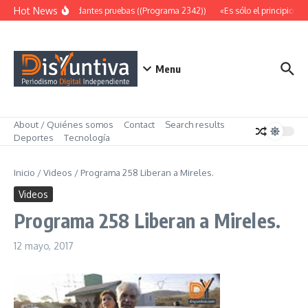
Saltar al contenido
Hot News
Abundantes pruebas ((Programa 2342))
«Es sólo el principio» (
Menu
About / Quiénes somos
Contact
Search results
Deportes
Tecnología
Inicio
/
Videos
/
Programa 258 Liberan a Mireles.
Videos
Programa 258 Liberan a Mireles.
12 mayo, 2017