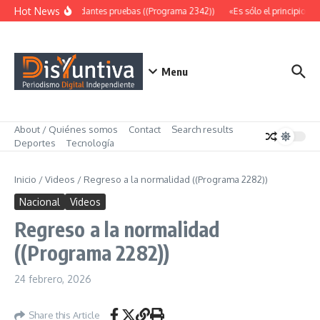
Saltar al contenido
Hot News
Abundantes pruebas ((Programa 2342))
«Es sólo el principio» (
Menu
About / Quiénes somos
Contact
Search results
Deportes
Tecnología
Inicio
/
Videos
/
Regreso a la normalidad ((Programa 2282))
Nacional
Videos
Regreso a la normalidad
((Programa 2282))
24 febrero, 2026
Share this Article