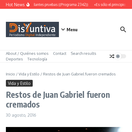
Saltar al contenido
Hot News
Abundantes pruebas ((Programa 2342))
«Es sólo el principio» (
Menu
About / Quiénes somos
Contact
Search results
Deportes
Tecnología
Inicio
/
Vida y Estilo
/
Restos de Juan Gabriel fueron cremados
Vida y Estilo
Restos de Juan Gabriel fueron
cremados
30 agosto, 2016