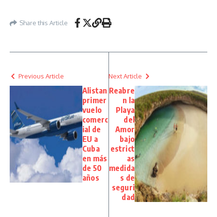
Share this Article
Previous Article
Next Article
Alistan
Reabre
primer
n la
vuelo
Playa
comerc
del
ial de
Amor
EU a
bajo
Cuba
estrict
en más
as
de 50
medida
años
s de
seguri
dad