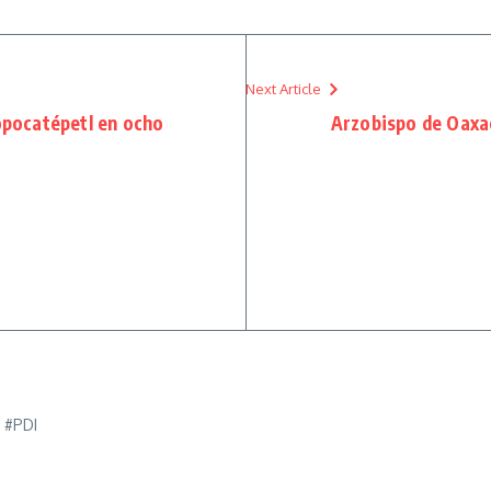
Next Article
Popocatépetl en ocho
Arzobispo de Oaxac
e #PDI