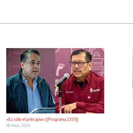
«Es sólo el principio» ((Programa 2331))
18 mayo, 2026