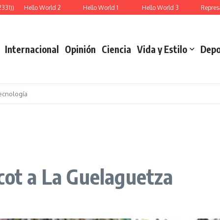
1))
Hello World 2
Hello World 1
Hello World 3
Represali
Internacional
Opinión
Ciencia
Vida y Estilo
Depo
ecnología
cot a La Guelaguetza