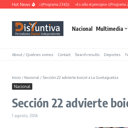
Saltar al contenido
Hot News
Abundantes pruebas ((Programa 2342))
«Es sólo el principio» ((Programa 233
Nacional
Multimedia
About / Quiénes somos
Contact
Search results
Deportes
T
Inicio
/
Nacional
/
Sección 22 advierte boicot a La Guelaguetza
Nacional
Sección 22 advierte boi
1 agosto, 2016