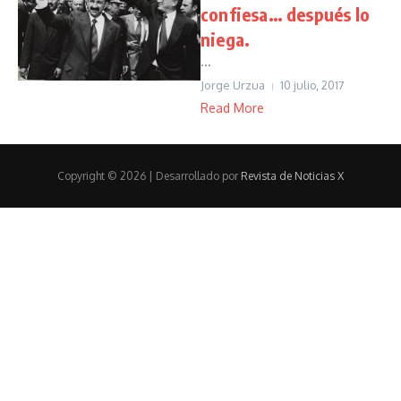
confiesa… después lo
niega.
...
Jorge Urzua
10 julio, 2017
Read More
Copyright © 2026 | Desarrollado por
Revista de Noticias X