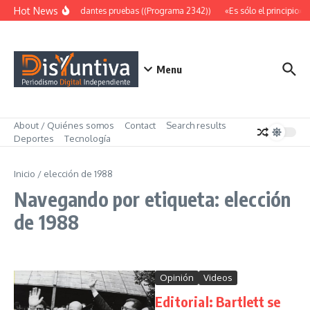
Saltar al contenido
Hot News
Abundantes pruebas ((Programa 2342))
«Es sólo el principio» 
Menu
About / Quiénes somos
Contact
Search results
Deportes
Tecnología
Inicio
/
elección de 1988
Navegando por etiqueta: elección
de 1988
Opinión
Videos
Editorial: Bartlett se