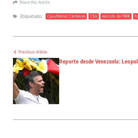
Share this Article
Etiquetado:
Cauuhtémoc Cárdenas
CSG
elección de 1988
f
Previous Article
Reporte desde Venezuela: Leopold