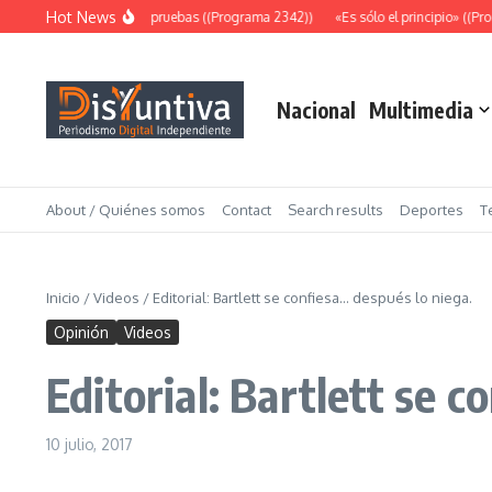
Saltar al contenido
Hot News
Abundantes pruebas ((Programa 2342))
«Es sólo el principio» ((Pro
Nacional
Multimedia
About / Quiénes somos
Contact
Search results
Deportes
T
Inicio
/
Videos
/
Editorial: Bartlett se confiesa… después lo niega.
Opinión
Videos
Editorial: Bartlett se 
10 julio, 2017