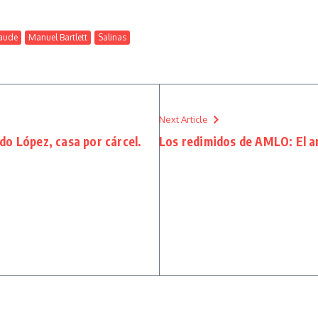
raude
Manuel Bartlett
Salinas
Next Article
o López, casa por cárcel.
Los redimidos de AMLO: El an