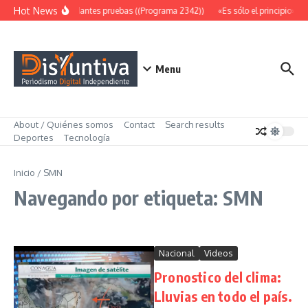
Saltar al contenido
Hot News
Abundantes pruebas ((Programa 2342))
«Es sólo el principio» ((
Menu
About / Quiénes somos
Contact
Search results
Deportes
Tecnología
Inicio
/
SMN
Navegando por etiqueta: SMN
Nacional
Videos
Pronostico del clima:
Lluvias en todo el país.