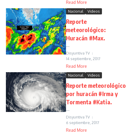
Read More
Nacional
Videos
Reporte
meteorológico:
Huracán #Max.
...
Disyuntiva TV
14 septiembre, 2017
Read More
Nacional
Videos
Reporte meteorológico
por huracán #Irma y
Tormenta #Katia.
...
Disyuntiva TV
6 septiembre, 2017
Read More