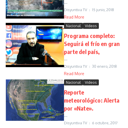
...
Disyuntiva TV
15 junio, 2018
Read More
Nacional
Videos
Programa completo:
Seguirá el frío en gran
parte del país,
...
Disyuntiva TV
30 enero, 2018
Read More
Nacional
Videos
Reporte
meteorológico: Alerta
por «Nate».
...
Disyuntiva TV
6 octubre, 2017