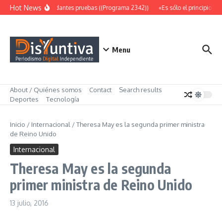
Saltar al contenido
Hot News
Abundantes pruebas ((Programa 2342))
«Es sólo el principio» (
Menu
About / Quiénes somos
Contact
Search results
Deportes
Tecnología
Inicio
/
Internacional
/
Theresa May es la segunda primer ministra
de Reino Unido
Internacional
Theresa May es la segunda
primer ministra de Reino Unido
13 julio, 2016