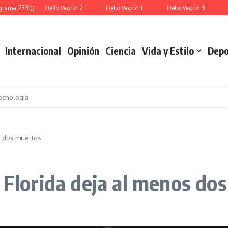
rama 2331))
Hello World 2
Hello World 1
Hello World 3
Re
Internacional
Opinión
Ciencia
Vida y Estilo
Depo
ecnología
os dos muertos
e Florida deja al menos do