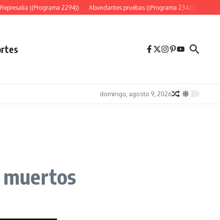
presalia ((Programa 2294))
Abundantes pruebas ((Programa 2342))
«Es sólo
rtes
domingo, agosto 9, 2026
s muertos