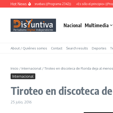
Saltar al contenido
Hot News
Abundantes pruebas ((Programa 2342))
«Es sólo el principio» ((Prog
Nacional
Multimedia
About / Quiénes somos
Contact
Search results
Deportes
T
Inicio
/
Internacional
/
Tiroteo en discoteca de Florida deja al men
Internacional
Tiroteo en discoteca d
25 julio, 2016