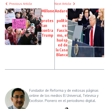
Previous Article
Next Article
Millone
Andare
s
s
protes
polític
tan
os:
contra
Fascis
Trump
mo, el
huésp
ed de
la Casa
Blanca
Fundador de Reforma y de exitosas páginas
online de los medios El Universal, Televisa y
Excélsior. Pionero en el periodismo digital.