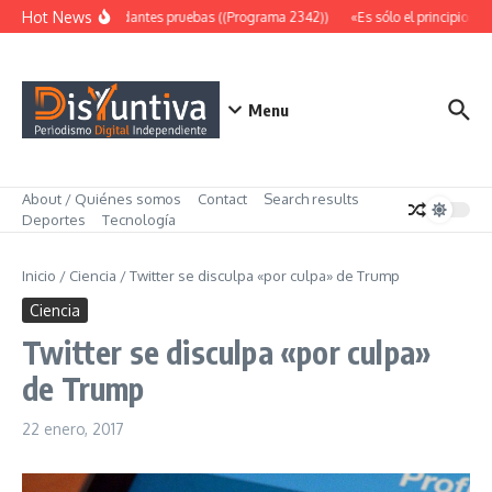
Saltar al contenido
Hot News
Abundantes pruebas ((Programa 2342))
«Es sólo el principio» (
Menu
About / Quiénes somos
Contact
Search results
Deportes
Tecnología
Inicio
/
Ciencia
/
Twitter se disculpa «por culpa» de Trump
Ciencia
Twitter se disculpa «por culpa»
de Trump
22 enero, 2017