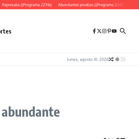
Represalia ((Programa 2294))
Abundantes pruebas ((Programa 2342))
«Es s
rtes
lunes, agosto 10, 2026
 y abundante