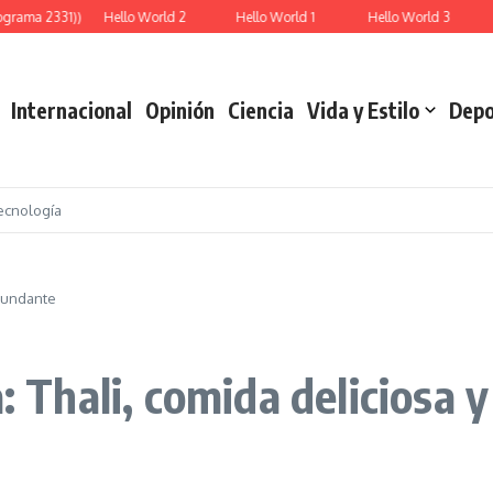
ograma 2331))
Hello World 2
Hello World 1
Hello World 3
Internacional
Opinión
Ciencia
Vida y Estilo
Depo
ecnología
abundante
a: Thali, comida deliciosa