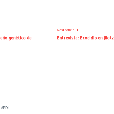
Next Article
iseño genético de
Entrevista: Ecocidio en Jil
e #PDI