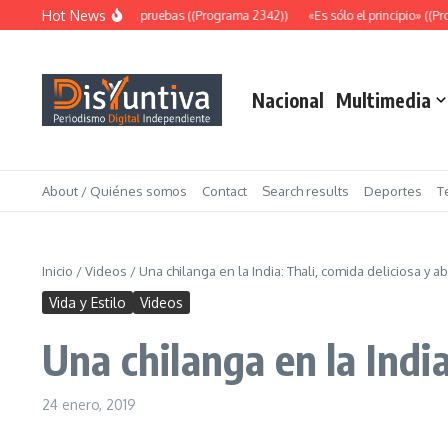
Saltar al contenido
Hot News
Abundantes pruebas ((Programa 2342))
«Es sólo el principio» ((Pr
Nacional
Multimedia
About / Quiénes somos
Contact
Search results
Deportes
T
Inicio
/
Videos
/
Una chilanga en la India: Thali, comida deliciosa y 
Vida y Estilo
Videos
Una chilanga en la Indi
24 enero, 2019