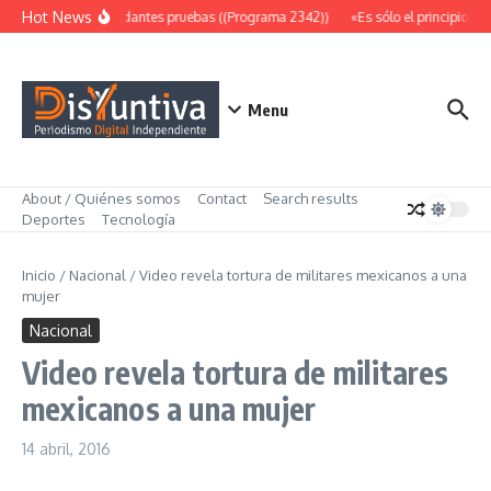
Saltar al contenido
Hot News
Abundantes pruebas ((Programa 2342))
«Es sólo el principio» (
Menu
About / Quiénes somos
Contact
Search results
Deportes
Tecnología
Inicio
/
Nacional
/
Video revela tortura de militares mexicanos a una
mujer
Nacional
Video revela tortura de militares
mexicanos a una mujer
14 abril, 2016