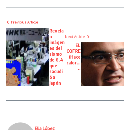
Previous Article
Revela
n
Next Article
imágen
EL
es del
COFRE
sismo
/Hace
de 6.4
calor…
que
..
sacudi
ó a
Japón
Elia López