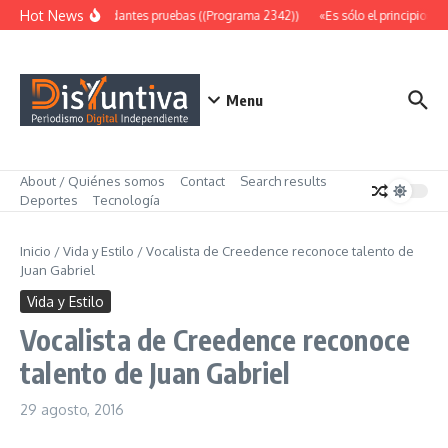
Saltar al contenido
Hot News
Abundantes pruebas ((Programa 2342))
«Es sólo el principio» (
Menu
About / Quiénes somos
Contact
Search results
Deportes
Tecnología
Inicio
/
Vida y Estilo
/
Vocalista de Creedence reconoce talento de
Juan Gabriel
Vida y Estilo
Vocalista de Creedence reconoce
talento de Juan Gabriel
29 agosto, 2016