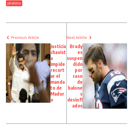
pirateria
Previous Article
Next Article
Justicia
Brady
chavist
es
a
suspen
impide
dido
recort
por
ar el
caso
manda
de
to de
balone
Madur
s
o
desinfl
ados