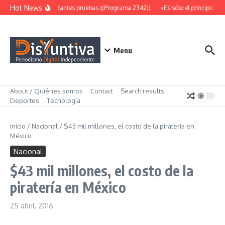
Saltar al contenido
Hot News
Abundantes pruebas ((Programa 2342))
«Es sólo el principio» (
Menu
About / Quiénes somos
Contact
Search results
Deportes
Tecnología
Inicio
/
Nacional
/
$43 mil millones, el costo de la piratería en
México
Nacional
$43 mil millones, el costo de la
piratería en México
25 abril, 2016