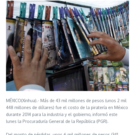
MÉXICO(Xinhua).- Más de 43 mil millones de pesos (unos 2 mil
448 millones de dólares) fue el costo de la piratería en México
durante 2014 para la industria y el gobierno, informó este
lunes la Procuraduría General de la República (PGR).
Del monto de pérdidas, unos 6 mil millones de pesos (341