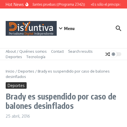
Saltar al contenido
Hot News
Abundantes pruebas ((Programa 2342))
«Es sólo el principio» (
Menu
About / Quiénes somos
Contact
Search results
Deportes
Tecnología
Inicio
/
Deportes
/
Brady es suspendido por caso de balones
desinflados
Deportes
Brady es suspendido por caso de
balones desinflados
25 abril, 2016