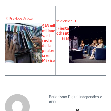
Previous Article
Next Article
$43 mil
¡Fiesta
millone
ochent
s, el
era!
costo
de la
pirater
ía en
México
Periodismo Digital Independiente
#PDI