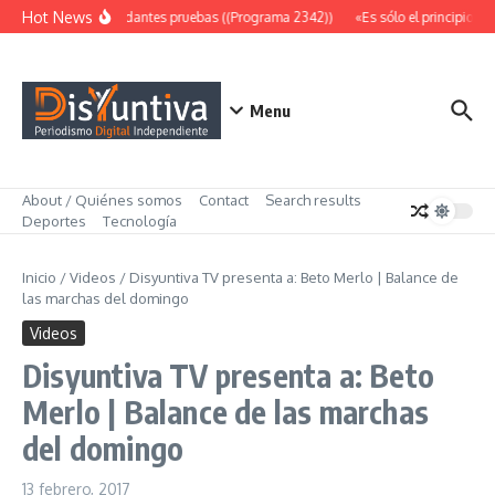
Saltar al contenido
Hot News
Abundantes pruebas ((Programa 2342))
«Es sólo el principio» 
Menu
About / Quiénes somos
Contact
Search results
Deportes
Tecnología
Inicio
/
Videos
/
Disyuntiva TV presenta a: Beto Merlo | Balance de
las marchas del domingo
Videos
Disyuntiva TV presenta a: Beto
Merlo | Balance de las marchas
del domingo
13 febrero, 2017