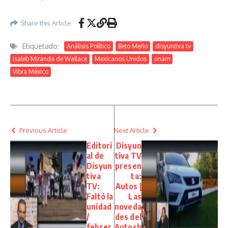
Share this Article
Etiquetado:
Análisis Político
Beto Merlo
disyuntiva tv
Isaleb Miranda de Wallace
Mexicanos Unidos
unam
Vibra México
Previous Article
Next Article
Editori
Disyun
al de
tiva TV
Disyun
presen
tiva
ta:
TV:
Autos |
Faltó la
Las
unidad
noveda
/
des del
febrer
Autosh