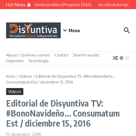
Saltar al contenido
Hot News
Abundantes pruebas ((Programa 2342))
«Es sólo el principio» 
Menu
About / Quiénes somos
Contact
Search results
Deportes
Tecnología
Inicio
/
Videos
/
Editorial de Disyuntiva TV: #BonoNavideño…
Consumatum Est / diciembre 15, 2016
Videos
Editorial de Disyuntiva TV:
#BonoNavideño… Consumatum
Est / diciembre 15, 2016
15 diciembre, 2016