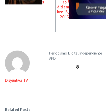
s
ro /
diciem
bre 15,
2016
Periodismo Digital Independiente
#PDI
Disyuntiva TV
Related Posts