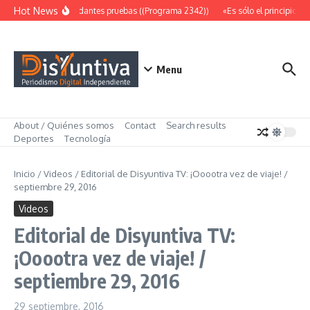
Saltar al contenido
Hot News
Abundantes pruebas ((Programa 2342))
«Es sólo el principio» 
Menu
About / Quiénes somos
Contact
Search results
Deportes
Tecnología
Inicio
/
Videos
/
Editorial de Disyuntiva TV: ¡Ooootra vez de viaje! /
septiembre 29, 2016
Videos
Editorial de Disyuntiva TV:
¡Ooootra vez de viaje! /
septiembre 29, 2016
29 septiembre, 2016