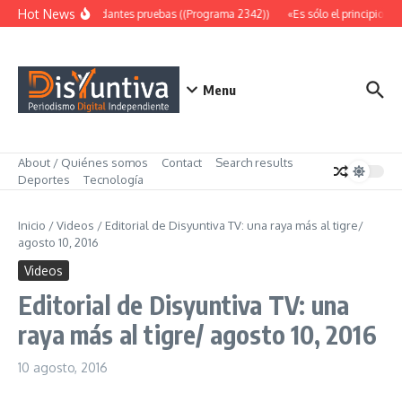
Saltar al contenido
Hot News
Abundantes pruebas ((Programa 2342))
«Es sólo el principio» (
Menu
About / Quiénes somos
Contact
Search results
Deportes
Tecnología
Inicio
/
Videos
/
Editorial de Disyuntiva TV: una raya más al tigre/
agosto 10, 2016
Videos
Editorial de Disyuntiva TV: una
raya más al tigre/ agosto 10, 2016
10 agosto, 2016