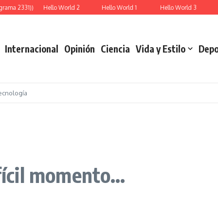
rama 2331))
Hello World 2
Hello World 1
Hello World 3
R
Internacional
Opinión
Ciencia
Vida y Estilo
Depo
ecnología
ifícil momento…