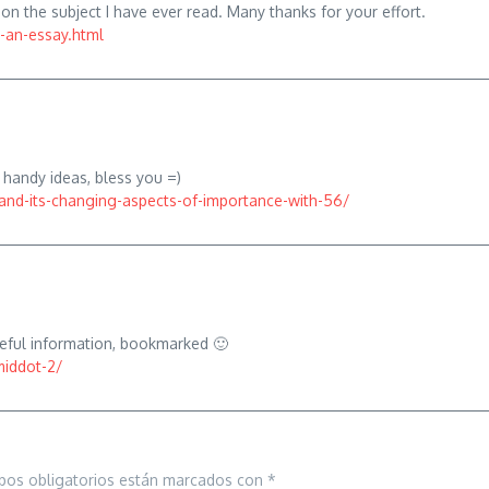
on the subject I have ever read. Many thanks for your effort.
g-an-essay.html
d handy ideas, bless you =)
and-its-changing-aspects-of-importance-with-56/
seful information, bookmarked 🙂
middot-2/
pos obligatorios están marcados con
*