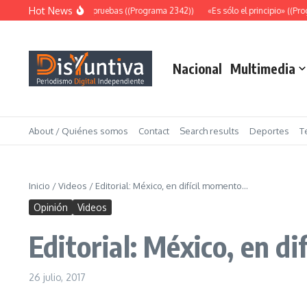
Saltar al contenido
Hot News
Abundantes pruebas ((Programa 2342))
«Es sólo el principio» ((Prog
Nacional
Multimedia
About / Quiénes somos
Contact
Search results
Deportes
T
Inicio
/
Videos
/
Editorial: México, en difícil momento…
Opinión
Videos
Editorial: México, en d
26 julio, 2017