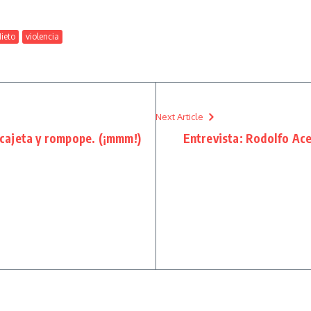
ieto
violencia
Next Article
e cajeta y rompope. (¡mmm!)
Entrevista: Rodolfo Ace