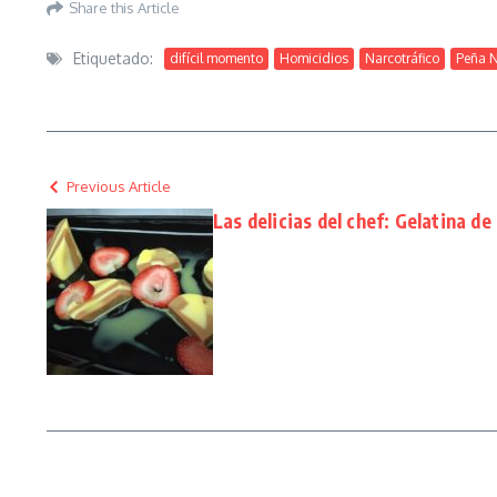
Share this Article
Etiquetado:
difícil momento
Homicidios
Narcotráfico
Peña N
Previous Article
Las delicias del chef: Gelatina d