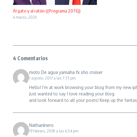
Al gato y al ratón ((Programa 2076))
6 marzo, 2025
4 Comentarios
moto De agua yamaha fx sho cruiser
1 agosto, 2017 a las 7:33 pm
Hello! I’m at work browsing your blog from my new ip
Just wanted to say I love reading your blog
and look forward to all your posts! Keep up the fantas
NathanInero
19 febrero, 2018 a las 6:54 pm