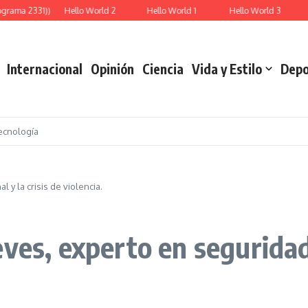
ograma 2331))
Hello World 2
Hello World 1
Hello World 3
Internacional
Opinión
Ciencia
Vida y Estilo
Depo
ecnología
 y la crisis de violencia.
ves, experto en seguridad 