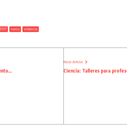
 2017
narco
violencia
Next Article
mento…
Ciencia: Talleres para profes