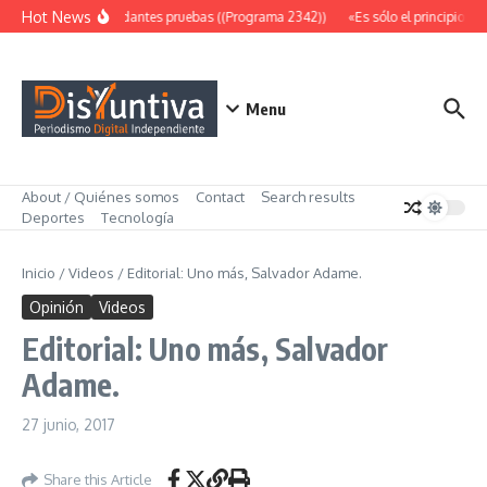
Saltar al contenido
Hot News
Abundantes pruebas ((Programa 2342))
«Es sólo el principio» (
Menu
About / Quiénes somos
Contact
Search results
Deportes
Tecnología
Inicio
/
Videos
/
Editorial: Uno más, Salvador Adame.
Opinión
Videos
Editorial: Uno más, Salvador
Adame.
27 junio, 2017
Share this Article