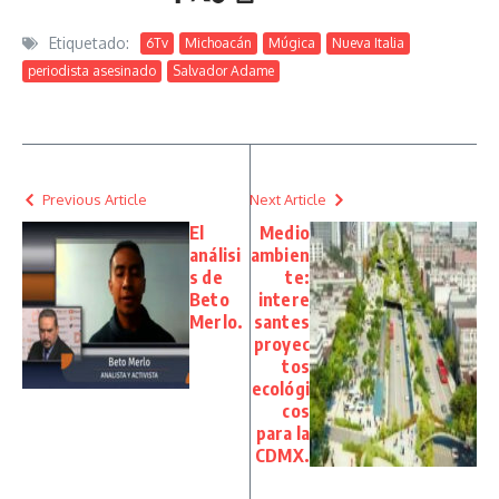
Etiquetado:
6Tv
Michoacán
Múgica
Nueva Italia
periodista asesinado
Salvador Adame
Previous Article
Next Article
El
Medio
análisi
ambien
s de
te:
Beto
intere
Merlo.
santes
proyec
tos
ecológi
cos
para la
CDMX.