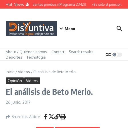
Saltar al contenido
Hot News
Abundantes pruebas ((Programa 2342))
«Es sólo el principio» 
Menu
About / Quiénes somos
Contact
Search results
Deportes
Tecnología
Inicio
/
Videos
/
El análisis de Beto Merlo.
Opinión
Videos
El análisis de Beto Merlo.
26 junio, 2017
Share this Article