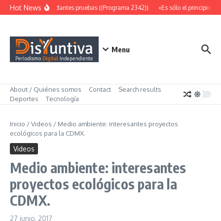
Saltar al contenido
Hot News
Abundantes pruebas ((Programa 2342))
«Es sólo el principio» (
Menu
About / Quiénes somos
Contact
Search results
Deportes
Tecnología
Inicio
/
Videos
/
Medio ambiente: interesantes proyectos
ecológicos para la CDMX.
Videos
Medio ambiente: interesantes
proyectos ecológicos para la
CDMX.
27 junio, 2017