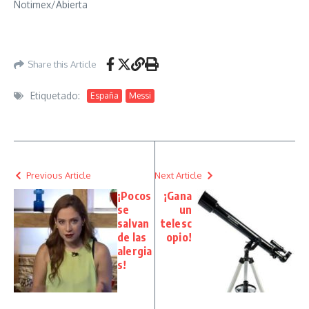
Notimex/Abierta
Share this Article
Etiquetado:
España
Messi
Previous Article
Next Article
¡Pocos
¡Gana
se
un
salvan
telesc
de las
opio!
alergia
s!