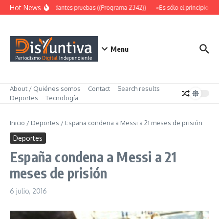
Saltar al contenido
Hot News
Abundantes pruebas ((Programa 2342))
«Es sólo el principio» (
Menu
About / Quiénes somos
Contact
Search results
Deportes
Tecnología
Inicio
/
Deportes
/
España condena a Messi a 21 meses de prisión
Deportes
España condena a Messi a 21
meses de prisión
6 julio, 2016