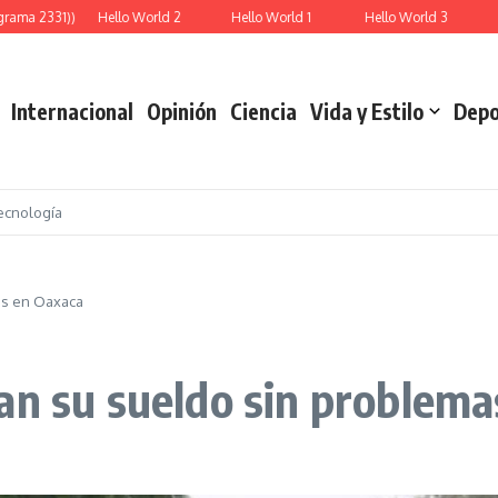
ama 2331))
Hello World 2
Hello World 1
Hello World 3
Rep
Internacional
Opinión
Ciencia
Vida y Estilo
Depo
ecnología
as en Oaxaca
an su sueldo sin problem