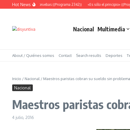
Saltar al contenido
Hot News
Abundantes pruebas ((Programa 2342))
«Es sólo el principio» ((Progr
Nacional
Multimedia
About / Quiénes somos
Contact
Search results
Deportes
T
Inicio
/
Nacional
/
Maestros paristas cobran su sueldo sin problem
Nacional
Maestros paristas cobr
4 julio, 2016