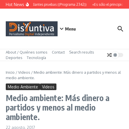
Saltar al contenido
Hot News
Abundantes pruebas ((Programa 2342))
«Es sólo el principio» (
Menu
About / Quiénes somos
Contact
Search results
Deportes
Tecnología
Inicio
/
Videos
/
Medio ambiente: Más dinero a partidos y menos al
medio ambiente.
Medio Ambiente
Videos
Medio ambiente: Más dinero a
partidos y menos al medio
ambiente.
22 agosto, 2017