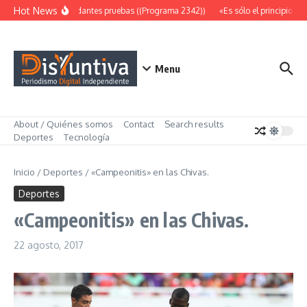
Saltar al contenido
Hot News
Abundantes pruebas ((Programa 2342))
«Es sólo el principio» (
Menu
About / Quiénes somos
Contact
Search results
Deportes
Tecnología
Inicio
/
Deportes
/
«Campeonitis» en las Chivas.
Deportes
«Campeonitis» en las Chivas.
22 agosto, 2017