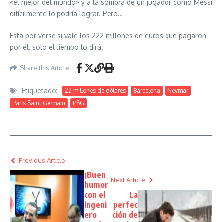
«el mejor del mundo» y a la sombra de un jugador como Messi
difícilmente lo podría lograr. Pero…
Esta por verse si vale los 222 millones de euros que pagaron
por él, solo el tiempo lo dirá.
Share this Article
Etiquetado:
22 millones de dólares
Barcelona
Neymar
Paris Saint Germain
PSG
Previous Article
¡Buen
Next Article
humor
con el
La
ingeni
perfec
ero
ción de