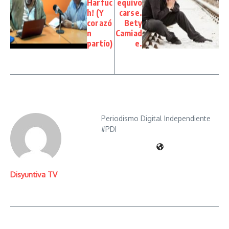
Harfuc
equivo
h! (Y
carse.
corazó
Bety
n
Camiad
partío)
e.
Periodismo Digital Independiente
#PDI
Disyuntiva TV