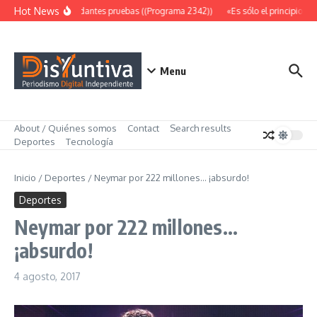
Saltar al contenido
Hot News
Abundantes pruebas ((Programa 2342))
«Es sólo el principio» (
Menu
About / Quiénes somos
Contact
Search results
Deportes
Tecnología
Inicio
/
Deportes
/
Neymar por 222 millones… ¡absurdo!
Deportes
Neymar por 222 millones…
¡absurdo!
4 agosto, 2017