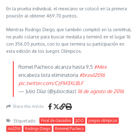
En la prueba individual, el mexicano se colocó en la primera
posición al obtener 469.70 puntos.
Mientras Rodrigo Diego, que también compitió en la semifinal,
no pudo colarse para buscar medalla y terminó en el lugar 16
con 356.05 puntos, con lo que termina su participación en
esta edición de los Juegos Olímpicos.
Romel Pacheco alcanza hasta 9.5
#Mex
encabeza lista eliminatoria
#brasil2016
pic.twitter.com/CzFM3XL8LF
— Julio Díaz (@juliocdiaz)
16 de agosto de 2016
Share this Article
Etiquetado:
Final de clavados
JJOO
juegos olímpicos
rio2016
Rodrigo Diego
Rommel Pacheco