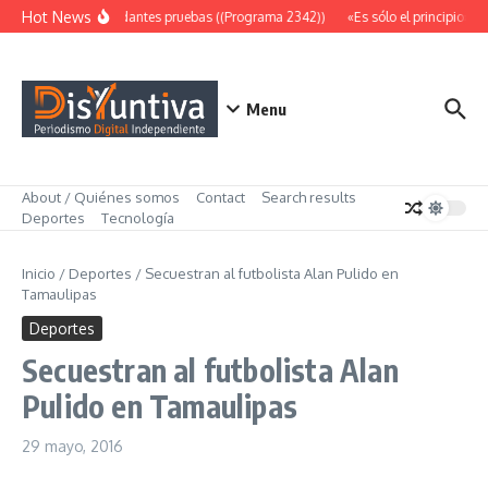
Saltar al contenido
Hot News
Abundantes pruebas ((Programa 2342))
«Es sólo el principio» (
Menu
About / Quiénes somos
Contact
Search results
Deportes
Tecnología
Inicio
/
Deportes
/
Secuestran al futbolista Alan Pulido en
Tamaulipas
Deportes
Secuestran al futbolista Alan
Pulido en Tamaulipas
29 mayo, 2016