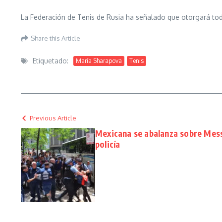
La Federación de Tenis de Rusia ha señalado que otorgará tod
Share this Article
Etiquetado:
María Sharapova
Tenis
Previous Article
Mexicana se abalanza sobre Messi
policía