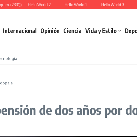
rama 2331))
Hello World 2
Hello World 1
Hello World 3
Re
Internacional
Opinión
Ciencia
Vida y Estilo
Depo
ecnología
 dopaje
ensión de dos años por d