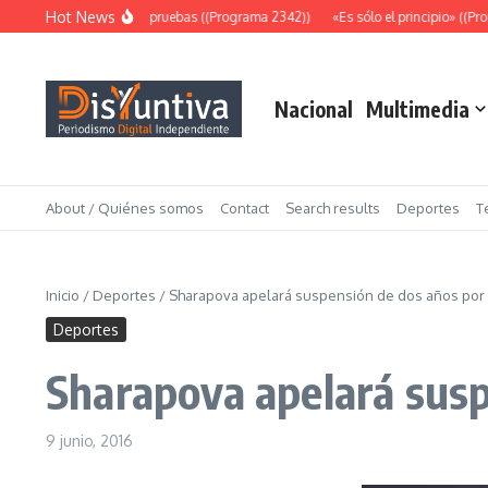
Saltar al contenido
Hot News
Abundantes pruebas ((Programa 2342))
«Es sólo el principio» ((Prog
Nacional
Multimedia
About / Quiénes somos
Contact
Search results
Deportes
T
Inicio
/
Deportes
/
Sharapova apelará suspensión de dos años por
Deportes
Sharapova apelará susp
9 junio, 2016